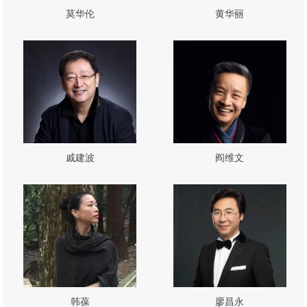
莫华伦
黄华丽
戚建波
阎维文
韩葆
廖昌永