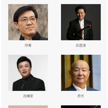
印青
吕思清
吕继宏
乔方