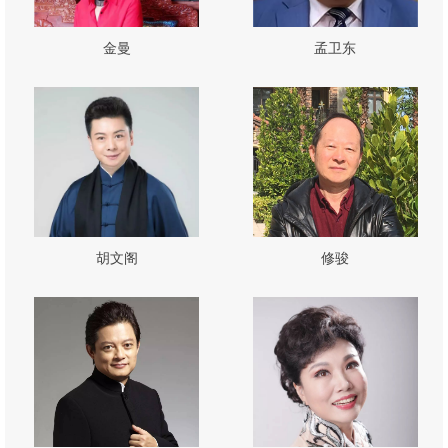
金曼
孟卫东
胡文阁
修骏