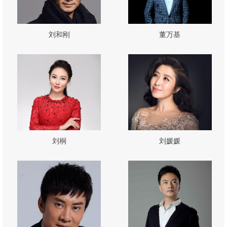
刘和刚
董万基
刘桐
刘媛媛