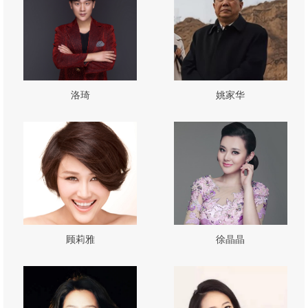
洛琦
姚家华
顾莉雅
徐晶晶