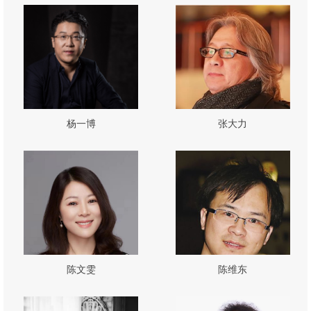
杨一博
张大力
陈文雯
陈维东