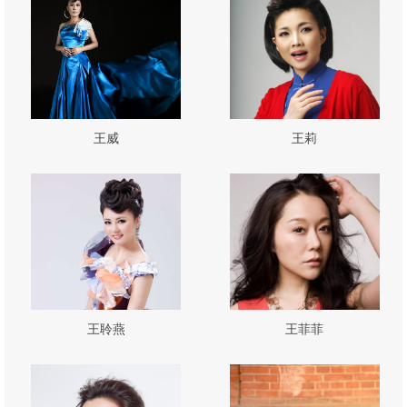
王威
王莉
王聆燕
王菲菲