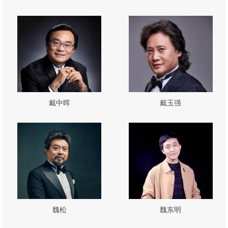
戴中晖
戴玉强
魏松
魏东明