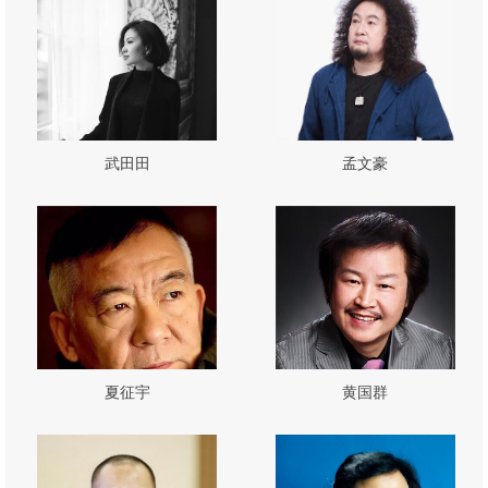
武田田
孟文豪
夏征宇
黄国群