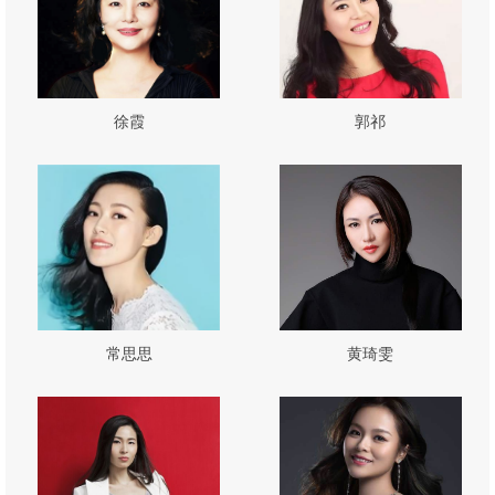
徐霞
郭祁
常思思
黄琦雯