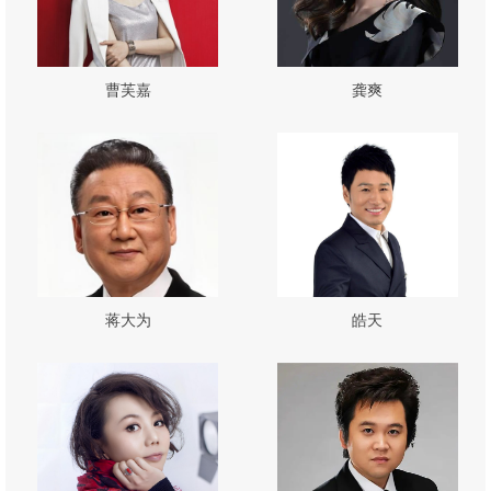
曹芙嘉
龚爽
蒋大为
皓天