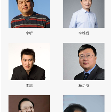
李昕
李维福
李喆
杨启舫