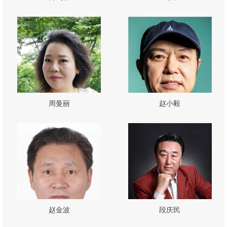
周曼丽
赵小毅
赵金波
段庆民