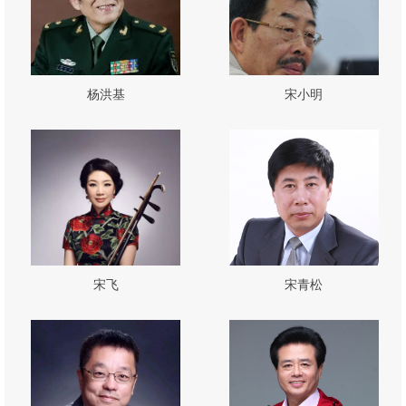
杨洪基
宋小明
宋飞
宋青松