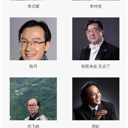
李式耀
李仲党
陈丹
努斯来提·瓦吉丁
尚飞林
周虹