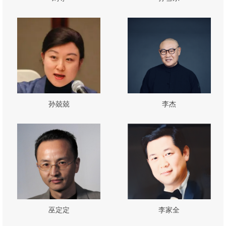
孙兢兢
李杰
巫定定
李家全