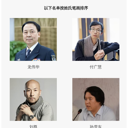
以下名单按姓氏笔画排序
龙伟华
付广慧
刘尊
孙雪东