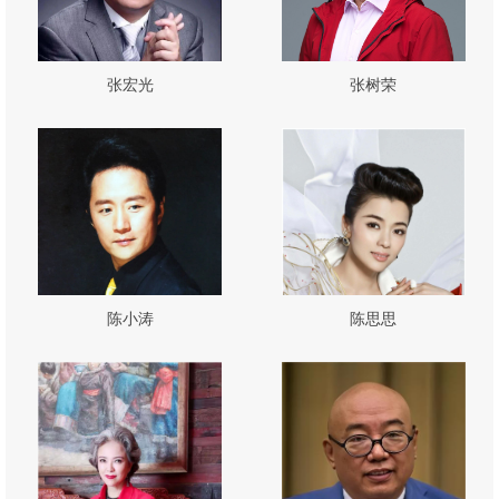
张宏光
张树荣
陈小涛
陈思思