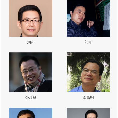
刘沛
刘青
孙洪斌
李昌明