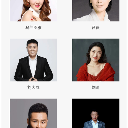
乌兰图雅
吕薇
刘大成
刘迪