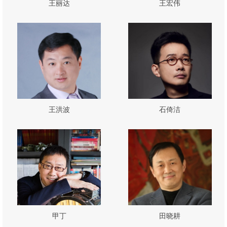
王丽达
王宏伟
王洪波
石倚洁
甲丁
田晓耕