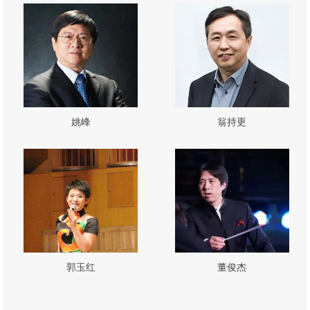
姚峰
翁持更
郭玉红
董俊杰