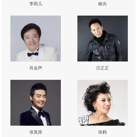
李雨儿
杨光
肖金声
汪正正
张英席
张鹤