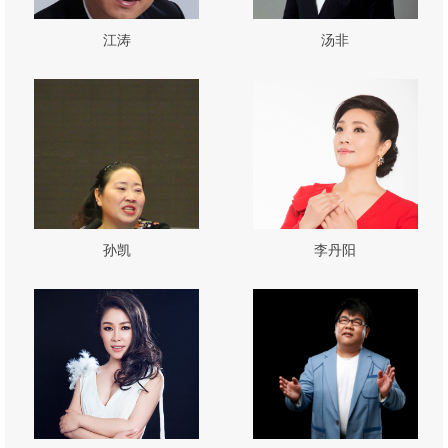
江涛
汤非
孙凯
李丹阳