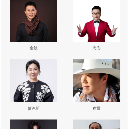
金波
周澎
贺冰新
春雷