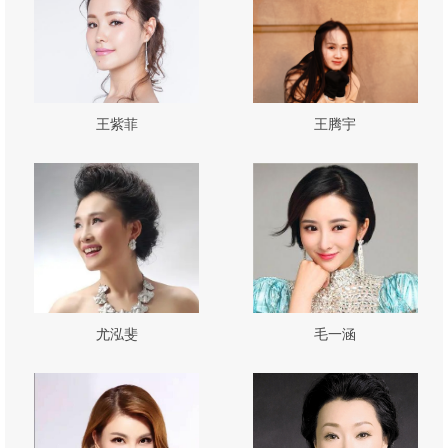
王紫菲
王腾宇
尤泓斐
毛一涵