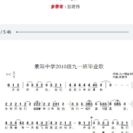
参赛者：
彭君伟